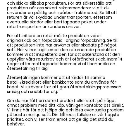
och skicka tillbaka produkten. För att säkerställa att
produkten når oss säkert rekommenderar vi att du
använder en pålitlig och spårbar fraktmetod. Se till att
returen är väl skyddad under transporten, eftersom
eventuella skador eller borttappade paket under
returtransporten är kundens ansvar.
För att initiera en retur måste produkten vara i
originalskick och förpackad i originalförpackning. Se till
att produkten inte har använts eller skadats på något
sätt. När vi har tagit emot den returnerade produkten
kommer vi att inspektera den för att säkerställa att den
uppfyller våra returkrav och är i oförändrat skick. Inom 14
dagar efter mottagandet kommer vi att behandla en
återbetalning till dig.
Återbetalningen kommer att utfärdas till samma
betal-/kreditkort eller bankkonto som du använde för
köpet. Vi strävar efter att göra återbetalningsprocessen
smidig och snabb för dig.
Om du har fått en defekt produkt eller stött på något
annat problem med ditt köp, vänligen kontakta oss direkt.
Vi finns här för att hjälpa dig och lösa eventuella problem
på bästa möjliga sätt. Din tillfredsställelse är vår högsta
prioritet, och vi ser fram emot att ge dig det stöd du
behöver.