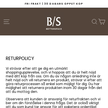
Hoppa
FRI FRAKT | 30 DAGARS ÖPPET KÖP
till
Pausa
innehållet
bildspelet
WEBBPLATSNAVIGERING
SÖK
V
RETURPOLICY
Vi strävar efter att ge dig en utmärkt
shoppingupplevelse, och vi hoppas att du är helt nöjd
med ditt köp från oss. Om du av någon anledning inte är
helt nöjd och vill returnera en produkt, strävar vi efter att
göra returprocessen så enkel som möjligt för dig. Du har
möjlighet att returnera produkten inom 30 dagar från det
att du mottog den.
Observera att kunden är ansvarig för returfrakten och vi
ber om din förståelse i denna fråga. Det är också viktigt
att du som kund tar ansvar för att paketera ordentligt