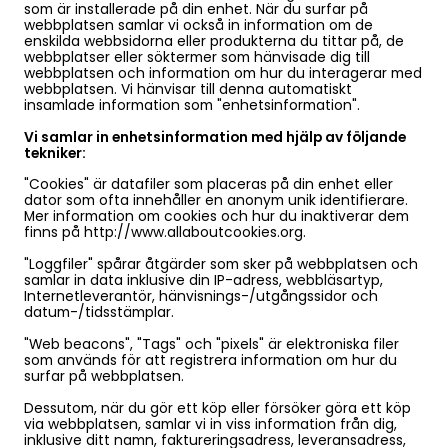
som är installerade på din enhet. När du surfar på
webbplatsen samlar vi också in information om de
enskilda webbsidorna eller produkterna du tittar på, de
webbplatser eller söktermer som hänvisade dig till
webbplatsen och information om hur du interagerar med
webbplatsen. Vi hänvisar till denna automatiskt
insamlade information som "enhetsinformation".
Vi samlar in enhetsinformation med hjälp av följande
tekniker:
"Cookies" är datafiler som placeras på din enhet eller
dator som ofta innehåller en anonym unik identifierare.
Mer information om cookies och hur du inaktiverar dem
finns på http://www.allaboutcookies.org.
"Loggfiler" spårar åtgärder som sker på webbplatsen och
samlar in data inklusive din IP-adress, webbläsartyp,
Internetleverantör, hänvisnings-/utgångssidor och
datum-/tidsstämplar.
"Web beacons", "Tags" och "pixels" är elektroniska filer
som används för att registrera information om hur du
surfar på webbplatsen.
Dessutom, när du gör ett köp eller försöker göra ett köp
via webbplatsen, samlar vi in ​​viss information från dig,
inklusive ditt namn, faktureringsadress, leveransadress,