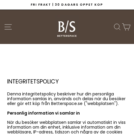
Hoppa
FRI FRAKT | 30 DAGARS ÖPPET KÖP
till
Pausa
innehållet
bildspelet
WEBBPLATSNAVIGERING
SÖK
V
INTEGRITETSPOLICY
Denna integritetspolicy beskriver hur din personliga
information samlas in, används och delas när du besöker
eller gör ett köp från Betterspace.se ("webbplatsen").
Personlig information vi samlar in
När du besöker webbplatsen samlar vi automatiskt in viss
information om din enhet, inklusive information om din
webbläsare, IP-adress, tidszon och några av de cookies