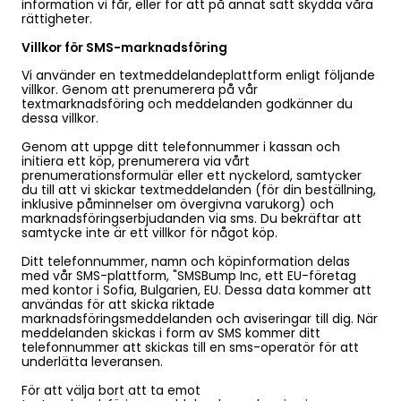
information vi får, eller för att på annat sätt skydda våra
rättigheter.
Villkor för SMS-marknadsföring
Vi använder en textmeddelandeplattform enligt följande
villkor. Genom att prenumerera på vår
textmarknadsföring och meddelanden godkänner du
dessa villkor.
Genom att uppge ditt telefonnummer i kassan och
initiera ett köp, prenumerera via vårt
prenumerationsformulär eller ett nyckelord, samtycker
du till att vi skickar textmeddelanden (för din beställning,
inklusive påminnelser om övergivna varukorg) och
marknadsföringserbjudanden via sms. Du bekräftar att
samtycke inte är ett villkor för något köp.
Ditt telefonnummer, namn och köpinformation delas
med vår SMS-plattform, "SMSBump Inc, ett EU-företag
med kontor i Sofia, Bulgarien, EU. Dessa data kommer att
användas för att skicka riktade
marknadsföringsmeddelanden och aviseringar till dig. När
meddelanden skickas i form av SMS kommer ditt
telefonnummer att skickas till en sms-operatör för att
underlätta leveransen.
För att välja bort att ta emot