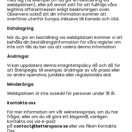
med dig (till exempel om du gör en beställning via
webbplatsen), eller på annat sätt för att fullfölja våra
legitima affärsintressen enligt beskrivningen ovan.
Observera också att din information kommer att
överföras utanför Europa, inklusive till Kanada och USA.
Datalagring
När du gör en beställning via webbplatsen kommer vi att
behålla din beställningsinformation för våra register om
inte och tills du ber oss att radera denna information.
Ändringar
Vi kan uppdatera denna integritetspolicy då och då för
att återspegla, till exempel, ändringar av vår praxis eller
av andra operativa, juridiska eller regulatoriska skäl.
Minderåriga
Webbplatsen är inte avsedd för personer under 18 år.
Kontakta oss
För mer information om vår sekretesspraxis, om du har
frågor, eller om du vill göra ett klagomål, vänligen
kontakta oss via e-post
på
contact@betterspace.se
eller via fliken Kontakta
Oss.