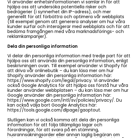
Vi använder enhetsinformationen vi samlar in för att
hjälpa oss att undersöka potentiella risker och
bedrägerier (i synnerhet din IP-adress), och mer
generellt för att förbättra och optimera vår webbplats
(till exempel genom att generera analyser om hur våra
kunder surfar och interagerar med webbplats och för att
bedöma framgången med våra marknadsförings- och
reklamkampanjer).
Dela din personliga information
Vi delar din personliga information med tredje part för att
hjälpa oss att använda din personliga information, enligt
beskrivningen ovan. Till exempel använder vi Shopify för
att driva vår onlinebutik – du kan läsa mer om hur
Shopify använder din personliga information här:
https://www.shopify.com/legal/privacy. Vi använder
också Google Analytics för att hjälpa oss förstå hur våra
kunder använder webbplatsen – du kan läsa mer om hur
Google använder din personliga information här:
https://www.google.com/intl/sv/policies/privacy/. Du
kan också välja bort Google Analytics här:
https://tools.google.com/dlpage/gaoptout.
Slutligen kan vi också komma att dela din personliga
information för att följa tillämpliga lagar och
förordningar, för att svara på en stämning,
husrannsakningsorder eller annan laglig begäran om