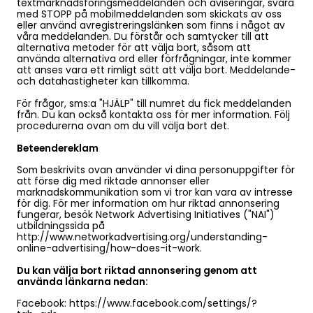
textmarknadsföringsmeddelanden och aviseringar, svara
med STOPP på mobilmeddelanden som skickats av oss
eller använd avregistreringslänken som finns i något av
våra meddelanden. Du förstår och samtycker till att
alternativa metoder för att välja bort, såsom att
använda alternativa ord eller förfrågningar, inte kommer
att anses vara ett rimligt sätt att välja bort. Meddelande-
och datahastigheter kan tillkomma.
För frågor, sms:a "HJÄLP" till numret du fick meddelanden
från. Du kan också kontakta oss för mer information. Följ
procedurerna ovan om du vill välja bort det.
Beteendereklam
Som beskrivits ovan använder vi dina personuppgifter för
att förse dig med riktade annonser eller
marknadskommunikation som vi tror kan vara av intresse
för dig. För mer information om hur riktad annonsering
fungerar, besök Network Advertising Initiatives ("NAI")
utbildningssida på
http://www.networkadvertising.org/understanding-
online-advertising/how-does-it-work.
Du kan välja bort riktad annonsering genom att
använda länkarna nedan:
Facebook: https://www.facebook.com/settings/?